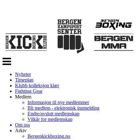
Veksle
navigasjon
Nyheter
Timeplan
Klubb kolleksjon klær
Fighting Gear
Medlem
Informasjon til nye medlemmer
Bli medlem - elektronisk innmelding
Endre/avslutt medlemskap
Vilkår for medlemskap
Om oss
Arkiv
Bergenkickboxing.no