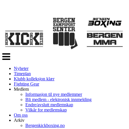
Veksle
navigasjon
Nyheter
Timeplan
Klubb kolleksjon klær
Fighting Gear
Medlem
Informasjon til nye medlemmer
Bli medlem - elektronisk innmelding
Endre/avslutt medlemskap
Vilkår for medlemskap
Om oss
Arkiv
Bergenkickboxing.no