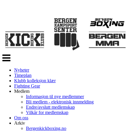
Veksle
navigasjon
Nyheter
Timeplan
Klubb kolleksjon klær
Fighting Gear
Medlem
Informasjon til nye medlemmer
Bli medlem - elektronisk innmelding
Endre/avslutt medlemskap
Vilkår for medlemskap
Om oss
Arkiv
Bergenkickboxing.no