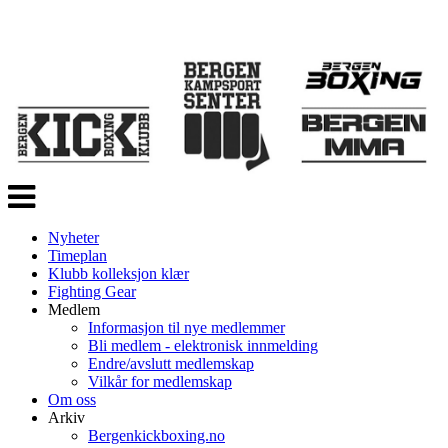
Veksle
navigasjon
Nyheter
Timeplan
Klubb kolleksjon klær
Fighting Gear
Medlem
Informasjon til nye medlemmer
Bli medlem - elektronisk innmelding
Endre/avslutt medlemskap
Vilkår for medlemskap
Om oss
Arkiv
Bergenkickboxing.no