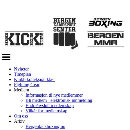
Veksle
navigasjon
Nyheter
Timeplan
Klubb kolleksjon klær
Fighting Gear
Medlem
Informasjon til nye medlemmer
Bli medlem - elektronisk innmelding
Endre/avslutt medlemskap
Vilkår for medlemskap
Om oss
Arkiv
Bergenkickboxing.no