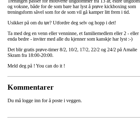
Treningen passer for motiverte ungdommer fra 13 år, eldre ungdom
og voksne, både for de som bare har lyst å prøve kickboxing som
treningsform såvel som for de som vil gå kamper litt frem i tid.
Usikker på om du tør? Utfordre deg selv og hopp i det!
Ta med deg en venn eller venninne, et familiemedlem eller 2 - eller
enda bedre - inviter med alle du kjenner som kanskje har lyst :-)
Det blir gratis prøve-timer 8/2, 10/2, 17/2, 22/2 og 24/2 på Amalie
Skram fra 18:00-20:00.
Meld deg på ! You can do it !
Kommentarer
Du må logge inn for å poste i veggen.