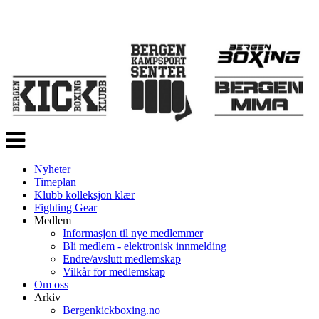
Veksle
navigasjon
Nyheter
Timeplan
Klubb kolleksjon klær
Fighting Gear
Medlem
Informasjon til nye medlemmer
Bli medlem - elektronisk innmelding
Endre/avslutt medlemskap
Vilkår for medlemskap
Om oss
Arkiv
Bergenkickboxing.no