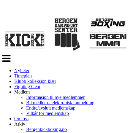
Veksle
navigasjon
Nyheter
Timeplan
Klubb kolleksjon klær
Fighting Gear
Medlem
Informasjon til nye medlemmer
Bli medlem - elektronisk innmelding
Endre/avslutt medlemskap
Vilkår for medlemskap
Om oss
Arkiv
Bergenkickboxing.no