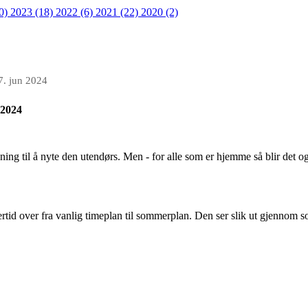
20)
2023 (18)
2022 (6)
2021 (22)
2020 (2)
7. jun 2024
 2024
ing til å nyte den utendørs. Men - for alle som er hjemme så blir det og
ertid over fra vanlig timeplan til sommerplan. Den ser slik ut gjennom