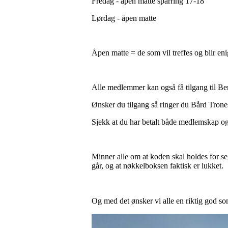
Fredag - åpen matte sparring 17-18
Lørdag - åpen matte
Åpen matte = de som vil treffes og blir e
Alle medlemmer kan også få tilgang til B
Ønsker du tilgang så ringer du Bård Tron
Sjekk at du har betalt både medlemskap og
Minner alle om at koden skal holdes for seg 
går, og at nøkkelboksen faktisk er lukket.
Og med det ønsker vi alle en riktig god 