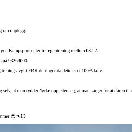
nig om opplegg.
ergen Kampsportsenter for egentrening mellom 08-22.
es på 93269000.
 treningsavgift FØR du ringer da dette er et 100% krav.
selv, at man rydder /tørke opp etter seg, at man sørger for at døren til e
sommer 😎👊💥