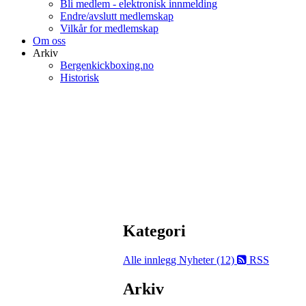
Bli medlem - elektronisk innmelding
Endre/avslutt medlemskap
Vilkår for medlemskap
Om oss
Arkiv
Bergenkickboxing.no
Historisk
Kategori
Alle innlegg
Nyheter (12)
RSS
Arkiv