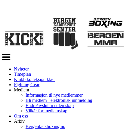
Veksle
navigasjon
Nyheter
Timeplan
Klubb kolleksjon klær
Fighting Gear
Medlem
Informasjon til nye medlemmer
Bli medlem - elektronisk innmelding
Endre/avslutt medlemskap
Vilkår for medlemskap
Om oss
Arkiv
Bergenkickboxing.no