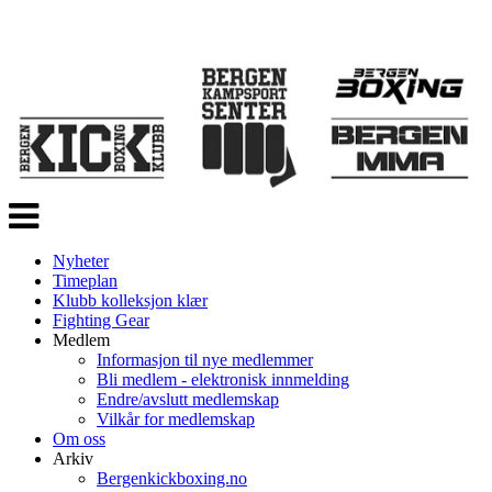
Veksle
navigasjon
Nyheter
Timeplan
Klubb kolleksjon klær
Fighting Gear
Medlem
Informasjon til nye medlemmer
Bli medlem - elektronisk innmelding
Endre/avslutt medlemskap
Vilkår for medlemskap
Om oss
Arkiv
Bergenkickboxing.no