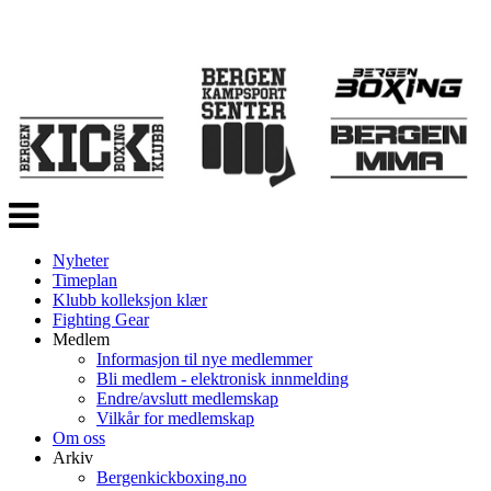
Veksle
navigasjon
Nyheter
Timeplan
Klubb kolleksjon klær
Fighting Gear
Medlem
Informasjon til nye medlemmer
Bli medlem - elektronisk innmelding
Endre/avslutt medlemskap
Vilkår for medlemskap
Om oss
Arkiv
Bergenkickboxing.no