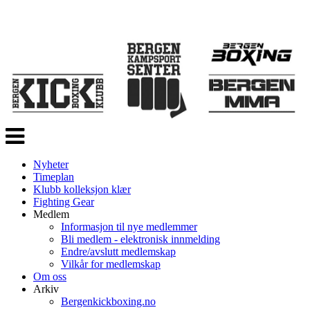
Veksle
navigasjon
Nyheter
Timeplan
Klubb kolleksjon klær
Fighting Gear
Medlem
Informasjon til nye medlemmer
Bli medlem - elektronisk innmelding
Endre/avslutt medlemskap
Vilkår for medlemskap
Om oss
Arkiv
Bergenkickboxing.no