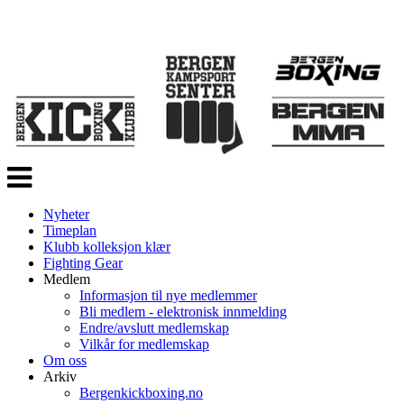
Veksle
navigasjon
Nyheter
Timeplan
Klubb kolleksjon klær
Fighting Gear
Medlem
Informasjon til nye medlemmer
Bli medlem - elektronisk innmelding
Endre/avslutt medlemskap
Vilkår for medlemskap
Om oss
Arkiv
Bergenkickboxing.no