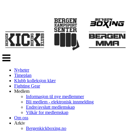
Veksle
navigasjon
Nyheter
Timeplan
Klubb kolleksjon klær
Fighting Gear
Medlem
Informasjon til nye medlemmer
Bli medlem - elektronisk innmelding
Endre/avslutt medlemskap
Vilkår for medlemskap
Om oss
Arkiv
Bergenkickboxing.no