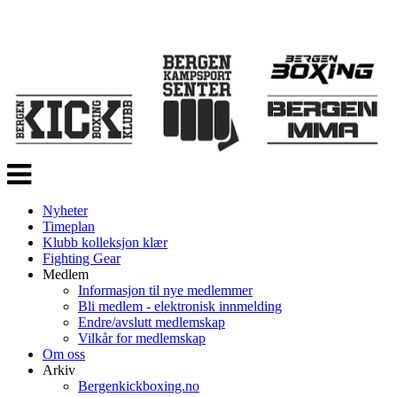
Veksle
navigasjon
Nyheter
Timeplan
Klubb kolleksjon klær
Fighting Gear
Medlem
Informasjon til nye medlemmer
Bli medlem - elektronisk innmelding
Endre/avslutt medlemskap
Vilkår for medlemskap
Om oss
Arkiv
Bergenkickboxing.no