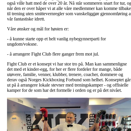
også ville hatt med de over 20 år. Nå står sommeren snart for tur, o
når den er over håper vi at alle våre medlemmer kan komme tilbake
til trening uten smittevernregler som vanskeliggjør gjennomføring 
vår fantastiske idrett.
Våre ønsker og mål for høsten er:
- å kunne starte opp et helt vanlig nybegynnerparti for
ungdom/voksne.
- å arrangere Fight Club flere ganger frem mot jul.
Fight Club er et konsept vi har stor tro på. Man kan sammenligne
det med et kinder-egg, for her er flere fordeler for mange, både
utøvere, familie, venner, klubber, trenere, coacher, dommere og
derav også Norges Kickboxing Forbund som helhet. Konseptet går
ut på å arrangere lokale stevner med treningskamper - og offisielle
kamper for de som har det formelle i orden og er på det nivået.