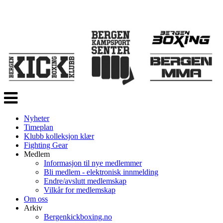
Veksle
navigasjon
Nyheter
Timeplan
Klubb kolleksjon klær
Fighting Gear
Medlem
Informasjon til nye medlemmer
Bli medlem - elektronisk innmelding
Endre/avslutt medlemskap
Vilkår for medlemskap
Om oss
Arkiv
Bergenkickboxing.no