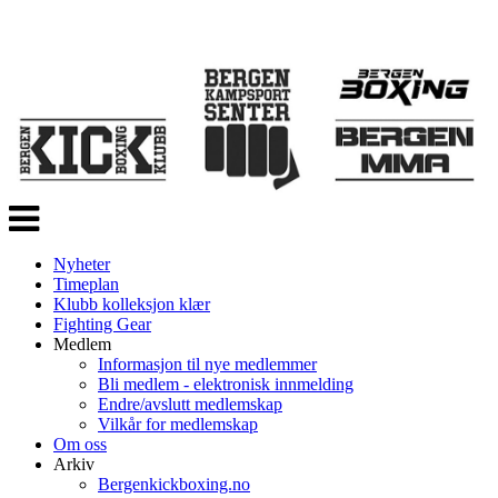
Veksle
navigasjon
Nyheter
Timeplan
Klubb kolleksjon klær
Fighting Gear
Medlem
Informasjon til nye medlemmer
Bli medlem - elektronisk innmelding
Endre/avslutt medlemskap
Vilkår for medlemskap
Om oss
Arkiv
Bergenkickboxing.no